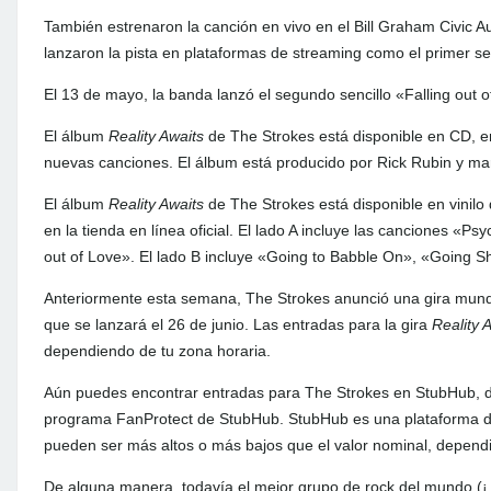
También estrenaron la canción en vivo en el Bill Graham Civic Au
lanzaron la pista en plataformas de streaming como el primer sen
El 13 de mayo, la banda lanzó el segundo sencillo «Falling out 
El álbum
Reality Awaits
de The Strokes está disponible en CD, en
nuevas canciones. El álbum está producido por Rick Rubin y ma
El álbum
Reality Awaits
de The Strokes está disponible en vinilo
en la tienda en línea oficial. El lado A incluye las canciones «Ps
out of Love». El lado B incluye «Going to Babble On», «Going 
Anteriormente esta semana, The Strokes anunció una gira mun
que se lanzará el 26 de junio. Las entradas para la gira
Reality 
dependiendo de tu zona horaria.
Aún puedes encontrar entradas para The Strokes en StubHub, d
programa FanProtect de StubHub. StubHub es una plataforma de
pueden ser más altos o más bajos que el valor nominal, depen
De alguna manera, todavía el mejor grupo de rock del mundo (¡