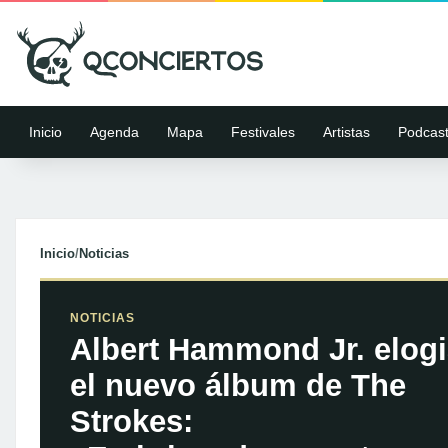
Inicio
Agenda
Mapa
Festivales
Artistas
Podcas
Inicio
/
Noticias
NOTICIAS
Albert Hammond Jr. elog
el nuevo álbum de The
Strokes: