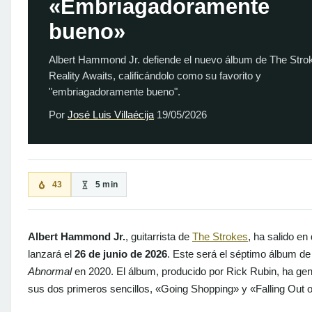
«Embriagadoramente
bueno»
Albert Hammond Jr. defiende el nuevo álbum de The Stro
Reality Awaits, calificándolo como su favorito y
"embriagadoramente bueno".
Por
José Luis Villaécija
19/05/2026
43
5 min
Albert Hammond Jr.
, guitarrista de
The Strokes
, ha salido e
lanzará el
26 de junio de 2026
. Este será el séptimo álbum d
Abnormal
en 2020. El álbum, producido por Rick Rubin, ha ge
sus dos primeros sencillos, «Going Shopping» y «Falling Out o