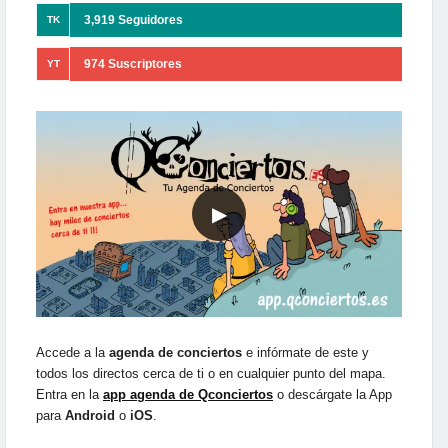
3,919 Seguidores
TK
974 Suscriptores
YT
▶
Accede a la
agenda de conciertos
e infórmate de este y
todos los directos cerca de ti o en cualquier punto del mapa.
Entra en la
app agenda de Qconciertos
o descárgate la App
para
Android
o
iOS
.