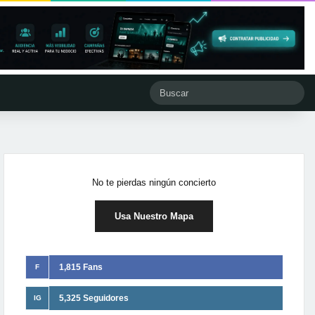
No te pierdas ningún concierto
Usa Nuestro Mapa
1,815 Fans
F
5,325 Seguidores
IG