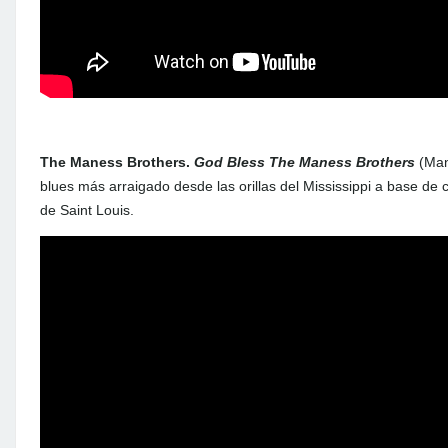
The Maness Brothers.
God Bless The Maness Brothers
(Man
blues más arraigado desde las orillas del Mississippi a base de 
de Saint Louis.