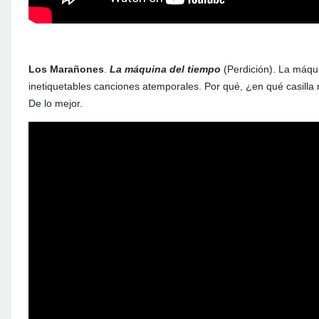
Los Marañones
.
La máquina del tiempo
(Perdición). La máqu
inetiquetables canciones atemporales. Por qué, ¿en qué casilla
De lo mejor.