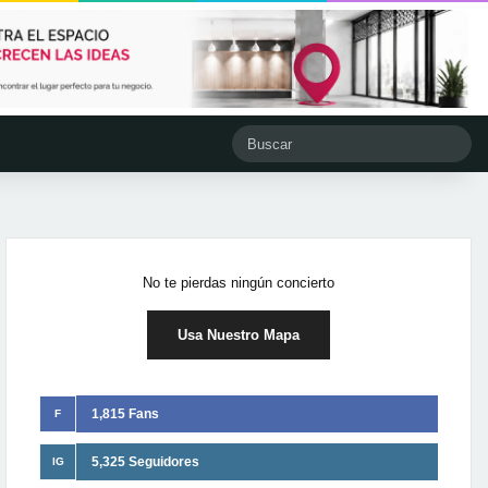
No te pierdas ningún concierto
Usa Nuestro Mapa
1,815 Fans
F
5,325 Seguidores
IG