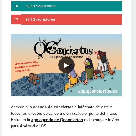
3,919 Seguidores
TK
974 Suscriptores
YT
▶
Accede a la
agenda de conciertos
e infórmate de este y
todos los directos cerca de ti o en cualquier punto del mapa.
Entra en la
app agenda de Qconciertos
o descárgate la App
para
Android
o
iOS
.