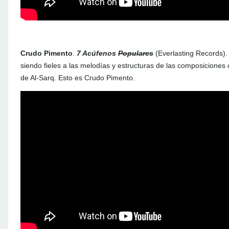
Crudo Pimento
.
7 Acúfenos
Populares
(Everlasting Records).
siendo fieles a las melodías y estructuras de las composiciones
de Al-Sarq. Esto es Crudo Pimento.