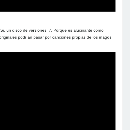
 Sí, un disco de versiones, 7. Porque es alucinante como
 originales podrían pasar por canciones propias de los magos