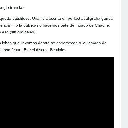
ogle translate.
uedé patidifuso. Una lista escrita en perfecta caligrafía gansa
rencia» : o la públicas o hacemos paté de hígado de Chache.
so (sin ordinales).
 lobos que llevamos dentro se estremecen a la llamada del
toso festín. Es «el disco». Bestiales.