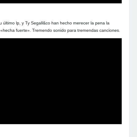
último lp, y Ty Segall&co han hecho merecer la pena la
 y «hecha fuerte». Tremendo sonido para tremendas canciones.