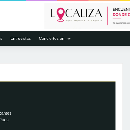
ts
Entrevistas
Conciertos en:
zantes
 Pues