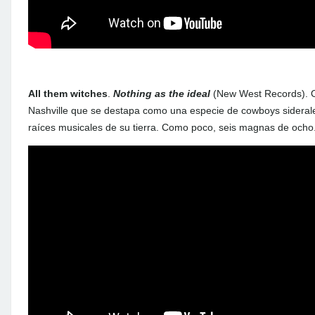
All them witches
.
Nothing as the ideal
(New West Records). Oh
Nashville que se destapa como una especie de cowboys siderales
raíces musicales de su tierra. Como poco, seis magnas de ocho.