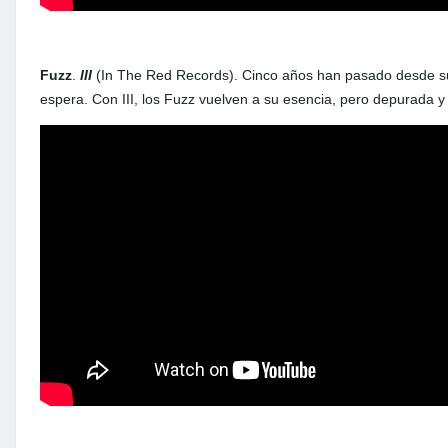
Fuzz
.
III
(In The Red Records). Cinco años han pasado desde su 
espera. Con III, los Fuzz vuelven a su esencia, pero depurada