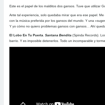
Este es el papel de los malditos dos gansos. Tuve que utilizar Go
Ante tal experiencia, solo quedaba mirar que era ese papel. Me q
con la música preferida por los gansos del mundo. Y una «suge
Y yo cómo no quiero problemas gansos con gansos… Ahí queda e
El Lobo En Tu Puerta
.
Santana Bendita
(Spinda Records). Los
barrio. Y es imposible detenerlos. Todo un incomparable y tormen