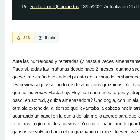
Por
Redacción QConciertos
18/05/2021
Actualizado
21/1
213
5 min
Ante las numerosas y reiteradas (y hasta a veces amenazantes
Pues sí, todas las mañanas desde hace 2 meses, cuando saco a
geese, me están haciendo el puesto en la zona del embarcade
les deviera algo y soltándome desquiciados graznidos. Yo, ha
que no los veía». Hasta hoy. Hoy han dado unos torpes y atrop
paso, en actitud, ¿quizá amenazadora? Uno cogía, con un ala,
otra ala extendida, al tiempo que levantaba la cabeza hacia at
agarrando un papel en la punta del ala me lo acercó para que lo
tenemos cogido por los huevos». Yo cogí el papel, me lo guardé
gansos se volvían hacia el río graznando como si fuesen ave