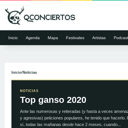
Inicio
Agenda
Mapa
Festivales
Artistas
Podcas
Inicio
/
Noticias
NOTICIAS
Top ganso 2020
Ante las numerosas y reiteradas (y hasta a veces amena
y agresivas) peticiones populares, he tenido que hacerlo.
sí, todas las mañanas desde hace 2 meses, cuando...